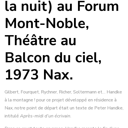
la nuit) au Forum
Mont-Noble,
Théâtre au
Balcon du ciel,
1973 Nax.
Gilbert, Fourquet, Rychner, Richer, Soltermann et… Handke
à la montagne ! pour ce projet développé en résidence à
Nax, notre point de départ était un texte de Peter Handke,
intitulé
Après-midi d’un écrivain
.